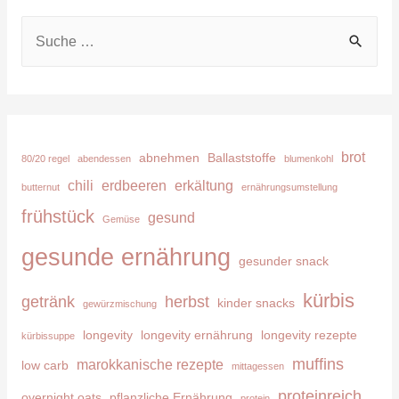
S
u
c
h
e
brot
abnehmen
Ballaststoffe
80/20 regel
abendessen
blumenkohl
n
chili
erdbeeren
erkältung
butternut
ernährungsumstellung
n
frühstück
gesund
Gemüse
a
c
gesunde ernährung
gesunder snack
h
kürbis
getränk
herbst
kinder snacks
:
gewürzmischung
longevity
longevity ernährung
longevity rezepte
kürbissuppe
muffins
marokkanische rezepte
low carb
mittagessen
proteinreich
overnight oats
pflanzliche Ernährung
protein