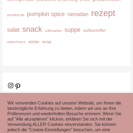
rezept
pumpkin spice
ramadan
pumpkin pie
snack
salat
suppe
süßkartoffel
sulforaphan
winter
wrap
weltschmerz
Instagram
Pinterest
Wir verwenden Cookies auf unserer Website, um Ihnen die
bestmögliche Erfahrung zu bieten, indem wir uns an Ihre
Präferenzen und wiederholten Besuche erinnern. Wenn Sie
auf "Alle akzeptieren" klicken, erklären Sie sich mit der
Verwendung ALLER Cookies einverstanden. Sie können
Impressum
Datenschutzerklärung
Disclaimer
jedoch die "Cookie-Einstellungen" besuchen, um eine