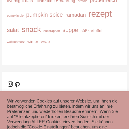
proteinreich
overnight oats
pflanzliche Ernährung
protein
rezept
pumpkin spice
ramadan
pumpkin pie
snack
salat
suppe
süßkartoffel
sulforaphan
winter
wrap
weltschmerz
Instagram
Pinterest
Wir verwenden Cookies auf unserer Website, um Ihnen die
bestmögliche Erfahrung zu bieten, indem wir uns an Ihre
Präferenzen und wiederholten Besuche erinnern. Wenn Sie
auf "Alle akzeptieren" klicken, erklären Sie sich mit der
Verwendung ALLER Cookies einverstanden. Sie können
Impressum
Datenschutzerklärung
Disclaimer
jedoch die "Cookie-Einstellungen" besuchen, um eine