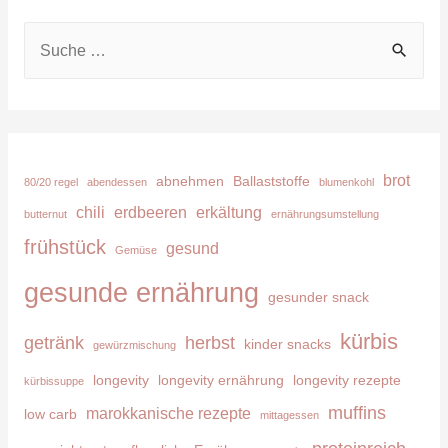
S
u
c
h
e
brot
abnehmen
Ballaststoffe
80/20 regel
abendessen
blumenkohl
n
chili
erdbeeren
erkältung
butternut
ernährungsumstellung
n
frühstück
gesund
Gemüse
a
c
gesunde ernährung
gesunder snack
h
kürbis
getränk
herbst
kinder snacks
:
gewürzmischung
longevity
longevity ernährung
longevity rezepte
kürbissuppe
muffins
marokkanische rezepte
low carb
mittagessen