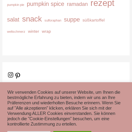
rezept
pumpkin spice
ramadan
pumpkin pie
snack
salat
suppe
süßkartoffel
sulforaphan
winter
wrap
weltschmerz
Instagram
Pinterest
Wir verwenden Cookies auf unserer Website, um Ihnen die
bestmögliche Erfahrung zu bieten, indem wir uns an Ihre
Präferenzen und wiederholten Besuche erinnern. Wenn Sie
auf "Alle akzeptieren" klicken, erklären Sie sich mit der
Verwendung ALLER Cookies einverstanden. Sie können
Impressum
Datenschutzerklärung
Disclaimer
jedoch die "Cookie-Einstellungen" besuchen, um eine
kontrollierte Zustimmung zu erteilen.
Copyright © 2026
Gesund leben mit Kristina