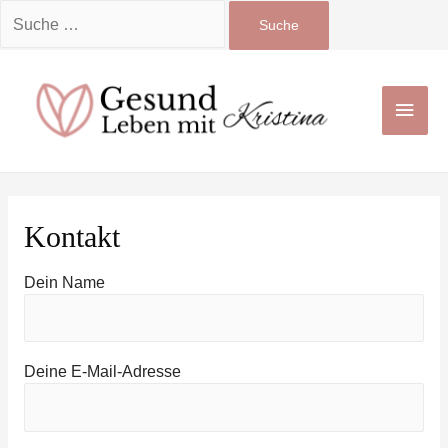
Suchen
nach:
Zum
Inhalt
Haup
springen
Kontakt
Dein Name
Deine E-Mail-Adresse