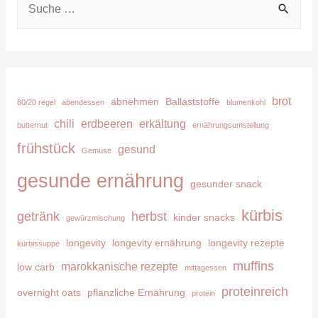
u
c
h
e
brot
abnehmen
Ballaststoffe
80/20 regel
abendessen
blumenkohl
n
chili
erdbeeren
erkältung
butternut
ernährungsumstellung
n
frühstück
gesund
Gemüse
a
c
gesunde ernährung
gesunder snack
h
kürbis
getränk
herbst
kinder snacks
:
gewürzmischung
longevity
longevity ernährung
longevity rezepte
kürbissuppe
muffins
marokkanische rezepte
low carb
mittagessen
proteinreich
overnight oats
pflanzliche Ernährung
protein