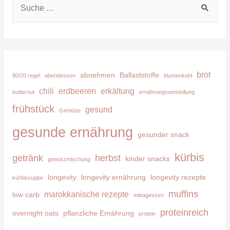
S
u
c
h
e
brot
abnehmen
Ballaststoffe
80/20 regel
abendessen
blumenkohl
n
chili
erdbeeren
erkältung
butternut
ernährungsumstellung
n
frühstück
gesund
Gemüse
a
c
gesunde ernährung
gesunder snack
h
kürbis
getränk
herbst
kinder snacks
:
gewürzmischung
longevity
longevity ernährung
longevity rezepte
kürbissuppe
muffins
marokkanische rezepte
low carb
mittagessen
proteinreich
overnight oats
pflanzliche Ernährung
protein