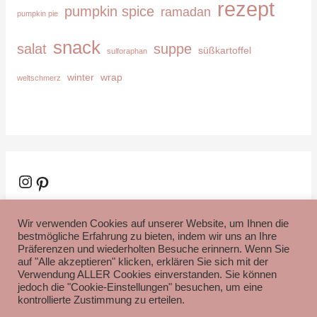
rezept
pumpkin spice
ramadan
pumpkin pie
snack
salat
suppe
süßkartoffel
sulforaphan
winter
wrap
weltschmerz
Instagram
Pinterest
Wir verwenden Cookies auf unserer Website, um Ihnen die
bestmögliche Erfahrung zu bieten, indem wir uns an Ihre
Präferenzen und wiederholten Besuche erinnern. Wenn Sie
auf "Alle akzeptieren" klicken, erklären Sie sich mit der
Verwendung ALLER Cookies einverstanden. Sie können
Impressum
Datenschutzerklärung
Disclaimer
jedoch die "Cookie-Einstellungen" besuchen, um eine
kontrollierte Zustimmung zu erteilen.
Copyright © 2026
Gesund leben mit Kristina