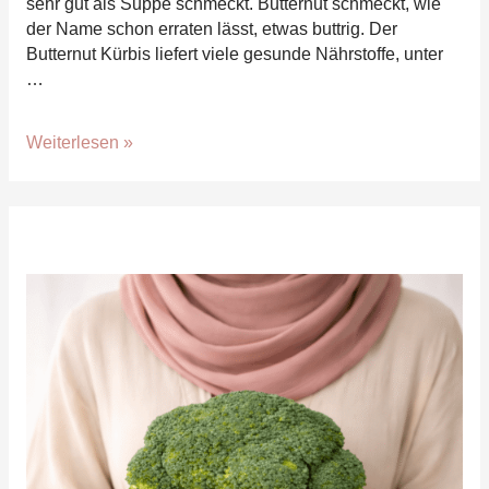
sehr gut als Suppe schmeckt. Butternut schmeckt, wie
der Name schon erraten lässt, etwas buttrig. Der
Butternut Kürbis liefert viele gesunde Nährstoffe, unter
…
Kürbissuppe
Weiterlesen »
mit
Butternut