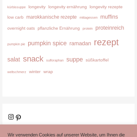
longevity
longevity ernährung
longevity rezepte
kürbissuppe
muffins
marokkanische rezepte
low carb
mittagessen
proteinreich
overnight oats
pflanzliche Ernährung
protein
rezept
pumpkin spice
ramadan
pumpkin pie
snack
salat
suppe
süßkartoffel
sulforaphan
winter
wrap
weltschmerz
Instagram
Pinterest
Wir verwenden Cookies auf unserer Website, um Ihnen die