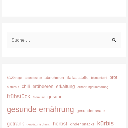
S
u
c
h
e
brot
abnehmen
Ballaststoffe
80/20 regel
abendessen
blumenkohl
n
chili
erdbeeren
erkältung
butternut
ernährungsumstellung
n
frühstück
gesund
Gemüse
a
c
gesunde ernährung
gesunder snack
h
kürbis
getränk
herbst
kinder snacks
:
gewürzmischung