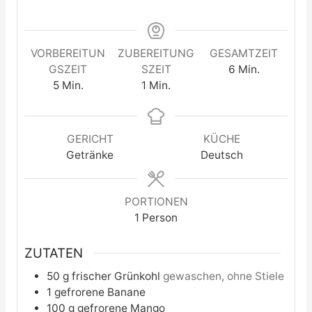
VORBEREITUN
ZUBEREITUNG
GESAMTZEIT
Minuten
GSZEIT
SZEIT
6
Min.
Minuten
minute
5
Min.
1
Min.
GERICHT
KÜCHE
Getränke
Deutsch
PORTIONEN
1
Person
ZUTATEN
50
g
frischer Grünkohl
gewaschen, ohne Stiele
1
gefrorene Banane
100
g
gefrorene Mango