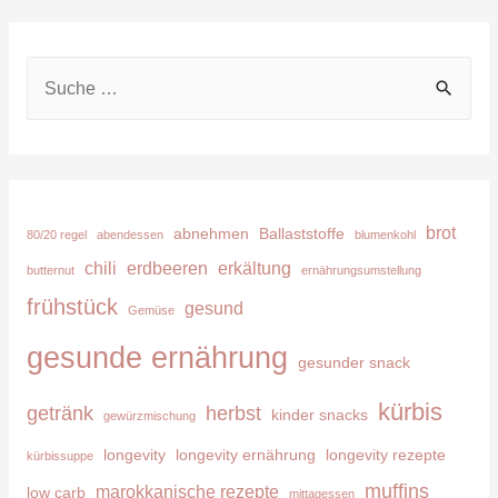
S
u
c
h
e
brot
abnehmen
Ballaststoffe
80/20 regel
abendessen
blumenkohl
n
chili
erdbeeren
erkältung
butternut
ernährungsumstellung
n
frühstück
gesund
Gemüse
a
c
gesunde ernährung
gesunder snack
h
kürbis
getränk
herbst
kinder snacks
:
gewürzmischung
longevity
longevity ernährung
longevity rezepte
kürbissuppe
muffins
marokkanische rezepte
low carb
mittagessen