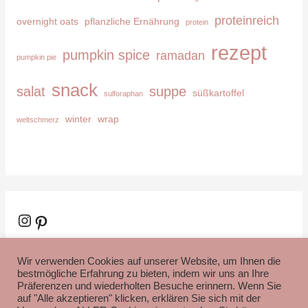
proteinreich
overnight oats
pflanzliche Ernährung
protein
rezept
pumpkin spice
ramadan
pumpkin pie
snack
salat
suppe
süßkartoffel
sulforaphan
winter
wrap
weltschmerz
Instagram
Pinterest
Wir verwenden Cookies auf unserer Website, um Ihnen die
bestmögliche Erfahrung zu bieten, indem wir uns an Ihre
Präferenzen und wiederholten Besuche erinnern. Wenn Sie
auf "Alle akzeptieren" klicken, erklären Sie sich mit der