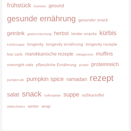
frühstück
gesund
Gemüse
a
c
gesunde ernährung
gesunder snack
h
kürbis
getränk
herbst
kinder snacks
:
gewürzmischung
longevity
longevity ernährung
longevity rezepte
kürbissuppe
muffins
marokkanische rezepte
low carb
mittagessen
proteinreich
overnight oats
pflanzliche Ernährung
protein
rezept
pumpkin spice
ramadan
pumpkin pie
snack
salat
suppe
süßkartoffel
sulforaphan
winter
wrap
weltschmerz