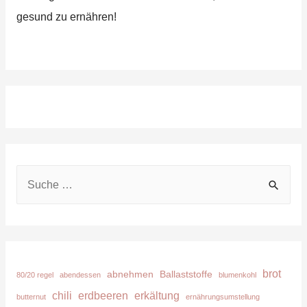
gesund zu ernähren!
S
u
c
h
e
brot
abnehmen
Ballaststoffe
80/20 regel
abendessen
blumenkohl
n
chili
erdbeeren
erkältung
butternut
ernährungsumstellung
n