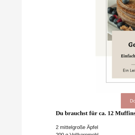
Do
Du brauchst für ca. 12 Muffin
2 mittelgroße Äpfel
200 g Vollkornmehl