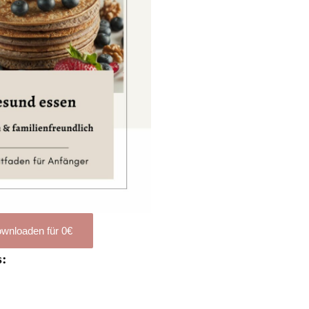
wnloaden für 0€
s: