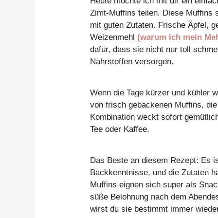
Heute möchte ich mit dir ein einfa
Zimt-Muffins teilen. Diese Muffins 
mit guten Zutaten. Frische Äpfel,
Weizenmehl
(warum ich mein Mehl
dafür, dass sie nicht nur toll sch
Nährstoffen versorgen.
Wenn die Tage kürzer und kühler we
von frisch gebackenen Muffins, die
Kombination weckt sofort gemütlich
Tee oder Kaffee.
Das Beste an diesem Rezept: Es ist
Backkenntnisse, und die Zutaten ha
Muffins eignen sich super als Snac
süße Belohnung nach dem Abendess
wirst du sie bestimmt immer wiede