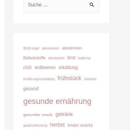
S
u
c
h
e
abnehmen
80/20 regel
abendessen
n
brot
Ballaststoffe
blumenkohl
butternut
n
chili
erdbeeren
erkältung
a
frühstück
c
ernährungsumstellung
Gemüse
gesund
h
:
gesunde ernährung
getränk
gesunder snack
herbst
kinder snacks
gewürzmischung