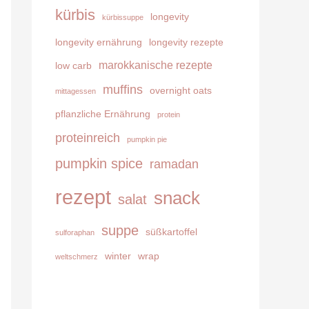
kürbis
longevity
kürbissuppe
longevity ernährung
longevity rezepte
marokkanische rezepte
low carb
muffins
overnight oats
mittagessen
pflanzliche Ernährung
protein
proteinreich
pumpkin pie
pumpkin spice
ramadan
rezept
snack
salat
suppe
süßkartoffel
sulforaphan
winter
wrap
weltschmerz