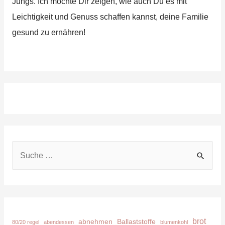
Jungs. Ich möchte Dir zeigen, wie auch Du es mit
Leichtigkeit und Genuss schaffen kannst, deine Familie
gesund zu ernähren!
S
u
c
h
e
brot
abnehmen
Ballaststoffe
80/20 regel
abendessen
blumenkohl