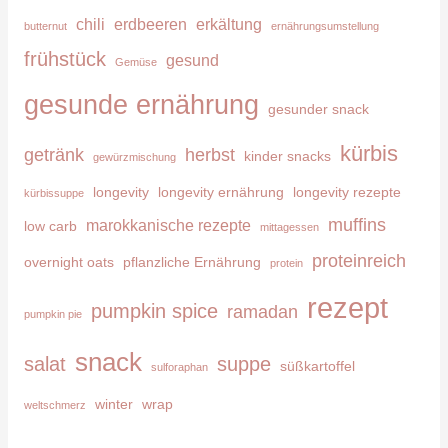
n
chili
erdbeeren
erkältung
butternut
ernährungsumstellung
n
frühstück
gesund
Gemüse
a
c
gesunde ernährung
gesunder snack
h
kürbis
getränk
herbst
kinder snacks
:
gewürzmischung
longevity
longevity ernährung
longevity rezepte
kürbissuppe
muffins
marokkanische rezepte
low carb
mittagessen
proteinreich
overnight oats
pflanzliche Ernährung
protein
rezept
pumpkin spice
ramadan
pumpkin pie
snack
salat
suppe
süßkartoffel
sulforaphan
winter
wrap
weltschmerz