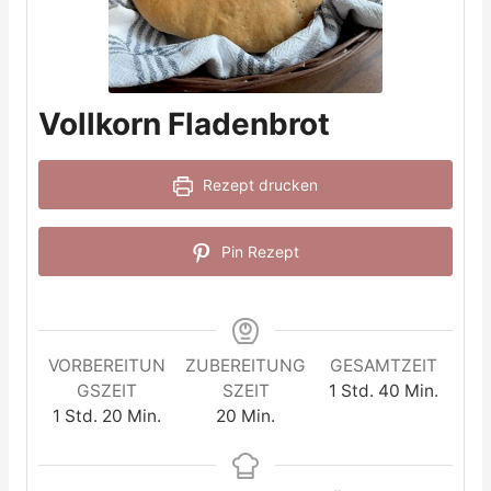
Vollkorn Fladenbrot
Rezept drucken
Pin Rezept
VORBEREITUN
ZUBEREITUNG
GESAMTZEIT
Stunde
Minuten
GSZEIT
SZEIT
1
Std.
40
Min.
Stunde
Minuten
Minuten
1
Std.
20
Min.
20
Min.