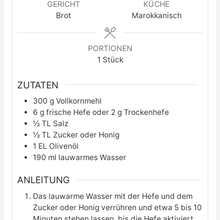
GERICHT
KÜCHE
Brot
Marokkanisch
PORTIONEN
1
Stück
ZUTATEN
300
g
Vollkornmehl
6
g
frische Hefe oder 2 g Trockenhefe
½
TL
Salz
½
TL
Zucker oder Honig
1
EL
Olivenöl
190
ml
lauwarmes Wasser
ANLEITUNG
Das lauwarme Wasser mit der Hefe und dem
Zucker oder Honig verrühren und etwa 5 bis 10
Minuten stehen lassen, bis die Hefe aktiviert